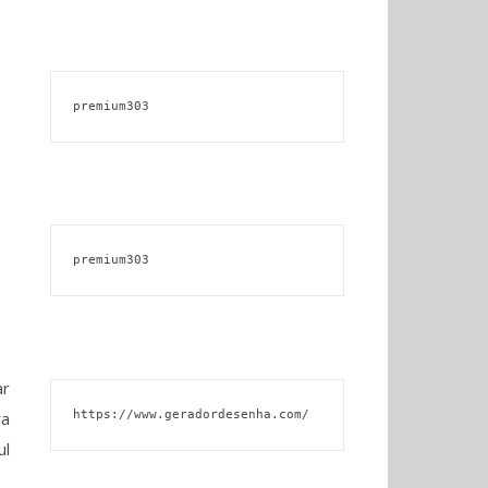
premium303
premium303
ar
ya
https://www.geradordesenha.com/
ul