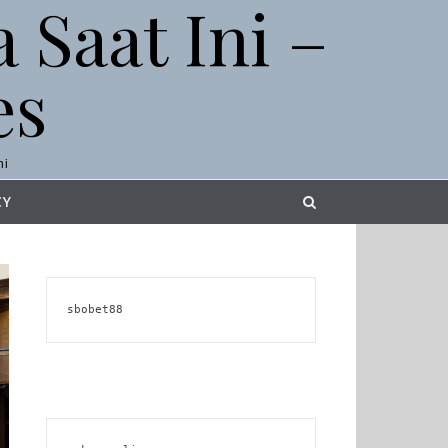
 Saat Ini –
es
ni
CY
sbobet88