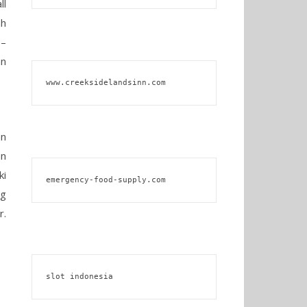
ll
ah
 –
an
www.creeksidelandsinn.com
an
an
ki
emergency-food-supply.com
ng
r.
slot indonesia