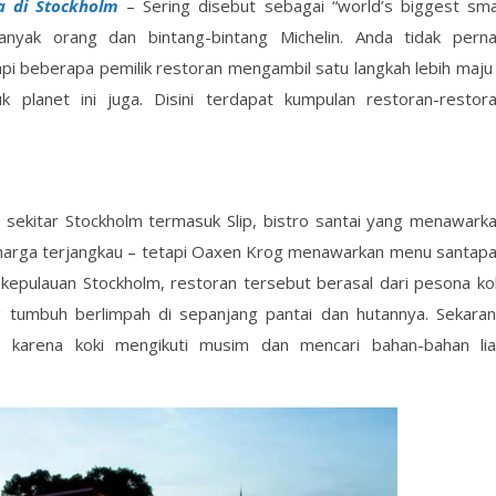
da di Stockholm
– Sering disebut sebagai “world’s biggest sma
anyak orang dan bintang-bintang Michelin. Anda tidak pern
pi beberapa pemilik restoran mengambil satu langkah lebih maju
lanet ini juga. Disini terdapat kumpulan restoran-restor
 sekitar Stockholm termasuk Slip, bistro santai yang menawark
n harga terjangkau – tetapi Oaxen Krog menawarkan menu santap
kepulauan Stockholm, restoran tersebut berasal dari pesona ko
 tumbuh berlimpah di sepanjang pantai dan hutannya. Sekara
 karena koki mengikuti musim dan mencari bahan-bahan lia