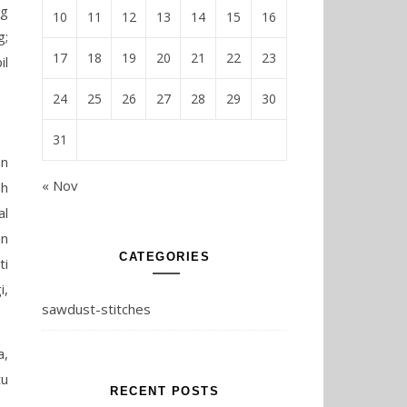
ng
10
11
12
13
14
15
16
g;
17
18
19
20
21
22
23
il
24
25
26
27
28
29
30
31
an
« Nov
ah
al
an
CATEGORIES
ti
i,
sawdust-stitches
a,
tu
RECENT POSTS