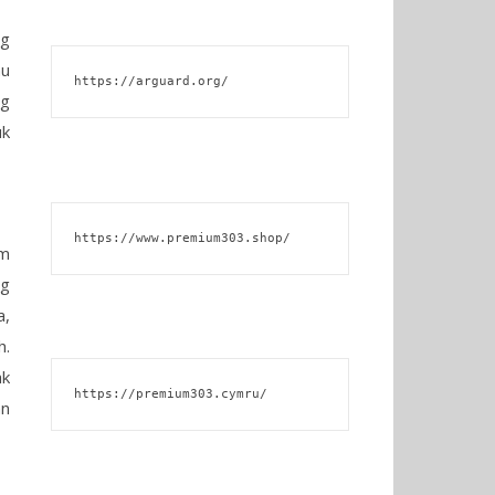
ng
au
https://arguard.org/
ng
uk
https://www.premium303.shop/
om
ng
a,
h.
ak
https://premium303.cymru/
an