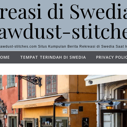
reasi di Swedia
awdust-stitch
awdust-stitches.com Situs Kumpulan Berita Rekreasi di Swedia Saat I
OME
TEMPAT TERINDAH DI SWEDIA
PRIVACY POLI