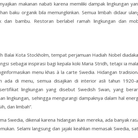
enyajikan makanan nabati karena memiliki dampak lingkungan ya
an baku organik bila memungkinkan. Semua limbah didaur ulan
ik dan bambu. Restoran berlabel ramah lingkungan dan mob
nah Balai Kota Stockholm, tempat perjamuan Hadiah Nobel diadak
gsi sebagai inspirasi bagi kepala koki Maria Stridh, tetapi ia mal
ginformasikan menu khas à la carte Swedia. Hidangan tradision
 ada di menu, semua disajikan di interior asli tahun 1920-
i sertifikat lingkungan yang disebut Swedish Swan, yang berar
aan lingkungan, sehingga mengurangi dampaknya dalam hal energ
h, dan limbah”.
ma Swedia, dikenal karena hidangan ikan mereka, ada banyak ras
emukan. Selami langsung dan jajaki keahlian memasak Swedia, sa