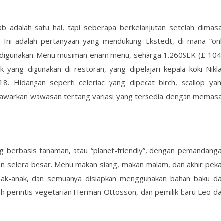
 adalah satu hal, tapi seberapa berkelanjutan setelah dimas
 Ini adalah pertanyaan yang mendukung Ekstedt, di mana “on
ng digunakan. Menu musiman enam menu, seharga 1.260SEK (£ 104
k yang digunakan di restoran, yang dipelajari kepala koki Nikl
. Hidangan seperti celeriac yang dipecat birch, scallop ya
nawarkan wawasan tentang variasi yang tersedia dengan memas
berbasis tanaman, atau “planet-friendly”, dengan pemandang
an selera besar. Menu makan siang, makan malam, dan akhir pek
anak-anak, dan semuanya disiapkan menggunakan bahan baku d
eh perintis vegetarian Herman Ottosson, dan pemilik baru Leo d