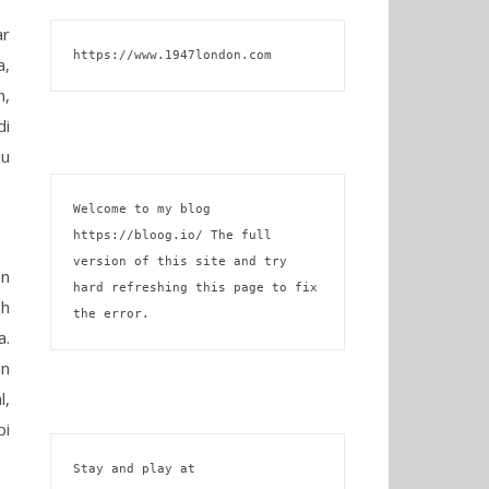
ar
https://www.1947london.com
a,
n,
di
mu
Welcome to my blog 
https://bloog.io/
 The full 
version of this site and try 
an
hard refreshing this page to fix 
ah
the error.
a.
an
l,
pi
Stay and play at 