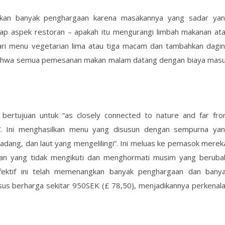
gkan banyak penghargaan karena masakannya yang sadar ya
ap aspek restoran – apakah itu mengurangi limbah makanan at
ari menu vegetarian lima atau tiga macam dan tambahkan dagi
n bahwa semua pemesanan makan malam datang dengan biaya mas
 bertujuan untuk “as closely connected to nature and far fr
t”. Ini menghasilkan menu yang disusun dengan sempurna ya
ladang, dan laut yang mengelilingi”. Ini meluas ke pemasok merek
an yang tidak mengikuti dan menghormati musim yang beruba
ektif ini telah memenangkan banyak penghargaan dan bany
rsus berharga sekitar 950SEK (£ 78,50), menjadikannya perkenal