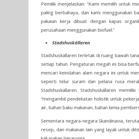
Pemilik menjelaskan: “Kami memilih untuk m
paling berbahaya, dan kami menggunakan bah
pakaian kerja dibuat dengan kapas organ
perusahaan menggunakan biofuel.”
Stadshuskällaren
Stadshuskällaren terletak di ruang bawah ta
setiap tahun. Pengaturan megah ini bisa berfun
mencari keindahan alam negara ini untuk men
seperti telur suram dan pelana rusa merah
Stadshuskällaren. Stadshuskällaren memilik
“mengambil pendekatan holistik untuk pekerj
air, bahan baku makanan, bahan kimia pembersi
Sementara negara-negara Skandinavia, teruta
resep, dan makanan lain yang layak untuk dit
kali makan beraroma.