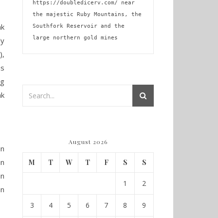
https://doubledicerv.com/
 near 
the majestic Ruby Mountains, the 
ak
Southfork Reservoir and the 
large northern gold mines
ly
),
as
ng
ak
August 2026
an
an
M
T
W
T
F
S
S
an
1
2
an
3
4
5
6
7
8
9