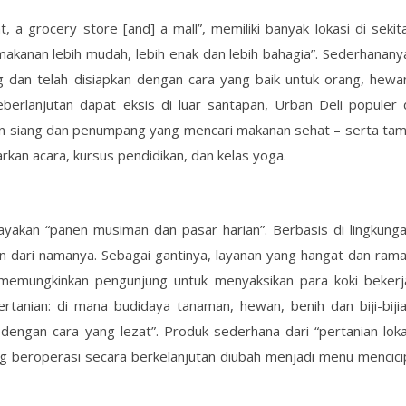
, a grocery store [and] a mall”, memiliki banyak lokasi di sekit
makanan lebih mudah, lebih enak dan lebih bahagia”. Sederhanany
g dan telah disiapkan dengan cara yang baik untuk orang, hewa
berlanjutan dapat eksis di luar santapan, Urban Deli populer 
kan siang dan penumpang yang mencari makanan sehat – serta ta
an acara, kursus pendidikan, dan kelas yoga.
ayakan “panen musiman dan pasar harian”. Berbasis di lingkung
kan dari namanya. Sebagai gantinya, layanan yang hangat dan ram
emungkinkan pengunjung untuk menyaksikan para koki bekerj
 pertanian: di mana budidaya tanaman, hewan, benih dan biji-biji
dengan cara yang lezat”. Produk sederhana dari “pertanian loka
ng beroperasi secara berkelanjutan diubah menjadi menu mencici