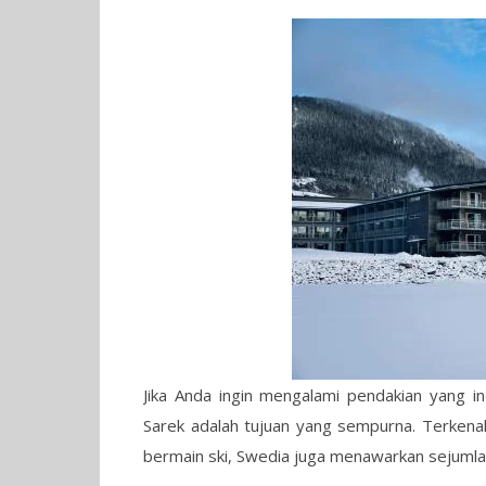
Jika Anda ingin mengalami pendakian yang 
Sarek adalah tujuan yang sempurna. Terkena
bermain ski, Swedia juga menawarkan sejumlah