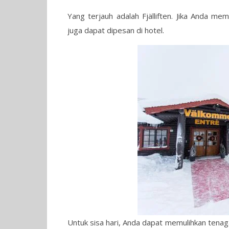
Yang terjauh adalah Fjälliften. Jika Anda m
juga dapat dipesan di hotel.
Untuk sisa hari, Anda dapat memulihkan tenaga 