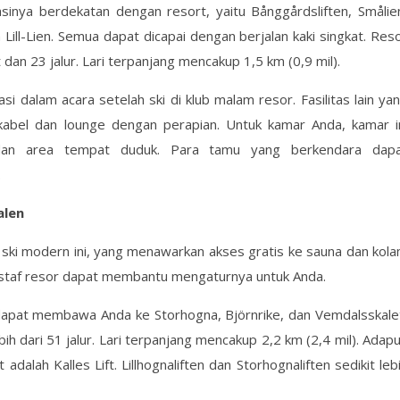
kasinya berdekatan dengan resort, yaitu Bånggårdsliften, Smålie
dan Lill-Lien. Semua dapat dicapai dengan berjalan kaki singkat. Res
ft dan 23 jalur. Lari terpanjang mencakup 1,5 km (0,9 mil).
i dalam acara setelah ski di klub malam resor. Fasilitas lain ya
rkabel dan lounge dengan perapian. Untuk kamar Anda, kamar i
 dan area tempat duduk. Para tamu yang berkendara dap
.
alen
 ski modern ini, yang menawarkan akses gratis ke sauna dan kol
, staf resor dapat membantu mengaturnya untuk Anda.
 dapat membawa Anda ke Storhogna, Björnrike, dan Vemdalsskale
bih dari 51 jalur. Lari terpanjang mencakup 2,2 km (2,4 mil). Adap
 adalah Kalles Lift. Lillhognaliften dan Storhognaliften sedikit leb