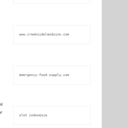
www.creeksidelandsinn.com
emergency-food-supply.com
al
ar
slot indonesia