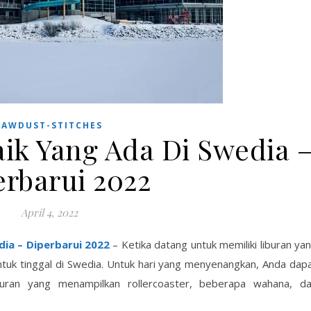
SAWDUST-STITCHES
aik Yang Ada Di Swedia 
erbarui 2022
April 4, 2022
dia – Diperbarui 2022
– Ketika datang untuk memiliki liburan ya
ntuk tinggal di Swedia. Untuk hari yang menyenangkan, Anda dap
ran yang menampilkan rollercoaster, beberapa wahana, d