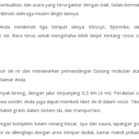
erkualitas dan acara yang terorganisir dengan baik. Selain berma
nikmati olahraga musim dingin lainnya.
nda menikmati tiga tempat skinya: Klövsjö, Björnrike, d
r ski. Baca terus untuk mengetahui lebih lanjut tentang resor s
 resor ski re dan menawarkan pemandangan Gunung reskutan at
i kamar Anda.
banyak lereng, dengan jalur terpanjang 6,5 km (4 mi). Peralatan s
wa sendiri. Anda juga dapat membeli tiket ski di dalam resor. Tik
rkabel gratis dalam sistem ski, dan transportasi.
i dengan kompleks kolam renang besar, spa dan sauna, lapangan go
or ini dilengkapi dengan area tempat duduk, kamar mandi pribad