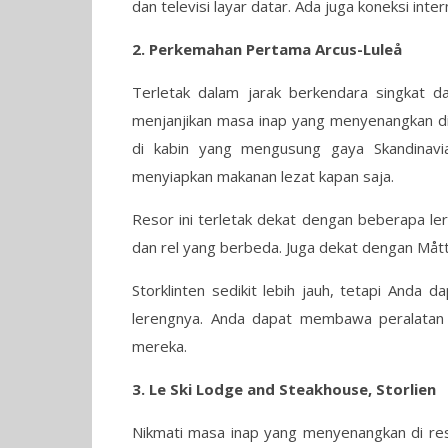
dan televisi layar datar. Ada juga koneksi inter
2. Perkemahan Pertama Arcus-Luleå
Terletak dalam jarak berkendara singkat da
menjanjikan masa inap yang menyenangkan di
di kabin yang mengusung gaya Skandinav
menyiapkan makanan lezat kapan saja.
Resor ini terletak dekat dengan beberapa ler
dan rel yang berbeda. Juga dekat dengan Måtts
Storklinten sedikit lebih jauh, tetapi Anda d
lerengnya. Anda dapat membawa peralatan 
mereka.
3. Le Ski Lodge and Steakhouse, Storlien
Nikmati masa inap yang menyenangkan di re