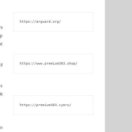
https://arguard.org/
ni
ap
at
https://www.premium303.shop/
il
as
uk
https://premium303.cymru/
un