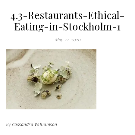
4.3-Restaurants-Ethical-
Eating-in-Stockholm-1
May 22, 2020
By
Cassandra Williamson