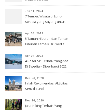
Jan 11, 2024
7 Tempat Wisata di Lund-
Swedia yang Sayang untuk
Dilewatkan
Apr 04, 2022
5 Taman Hiburan dan Taman
Hiburan Terbaik Di Swedia
Apr 04, 2022
4 Resor Ski Terbaik Yang Ada
Di Swedia – Diperbarui 2022
Dec 26, 2020
Inilah Rekomendasi Aktivitas
Seru di Lund
Dec 26, 2020
Jalur Hiking Terbaik Yang