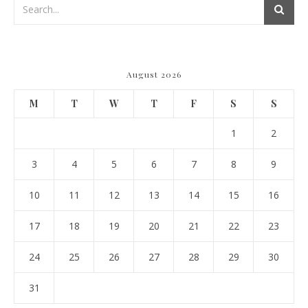
August 2026
M
T
W
T
F
S
S
1
2
3
4
5
6
7
8
9
10
11
12
13
14
15
16
17
18
19
20
21
22
23
24
25
26
27
28
29
30
31