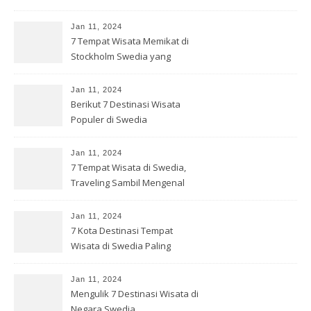
Jan 11, 2024
7 Tempat Wisata Memikat di
Stockholm Swedia yang
Memikat
Jan 11, 2024
Berikut 7 Destinasi Wisata
Populer di Swedia
Jan 11, 2024
7 Tempat Wisata di Swedia,
Traveling Sambil Mengenal
Sejarah
Jan 11, 2024
7 Kota Destinasi Tempat
Wisata di Swedia Paling
Recommended
Jan 11, 2024
Mengulik 7 Destinasi Wisata di
Negara Swedia