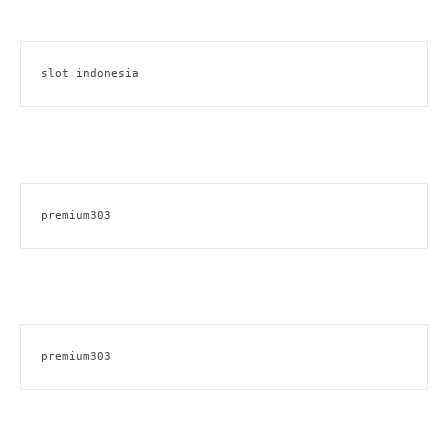
slot indonesia
premium303
premium303