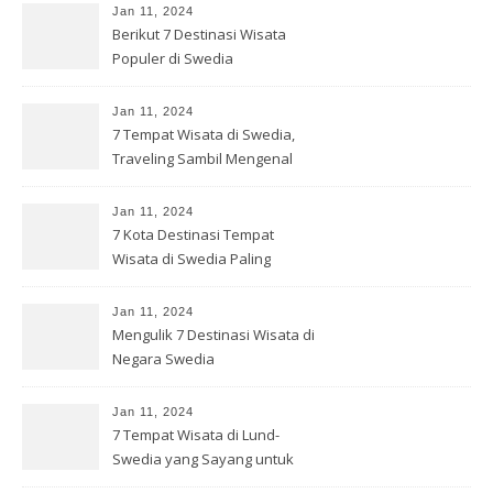
Jan 11, 2024
Berikut 7 Destinasi Wisata
Populer di Swedia
Jan 11, 2024
7 Tempat Wisata di Swedia,
Traveling Sambil Mengenal
Sejarah
Jan 11, 2024
7 Kota Destinasi Tempat
Wisata di Swedia Paling
Recommended
Jan 11, 2024
Mengulik 7 Destinasi Wisata di
Negara Swedia
Jan 11, 2024
7 Tempat Wisata di Lund-
Swedia yang Sayang untuk
Dilewatkan