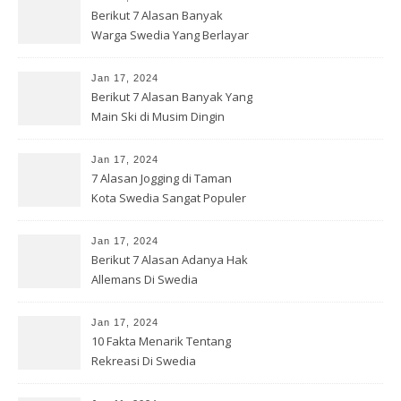
Berikut 7 Alasan Banyak
Warga Swedia Yang Berlayar
Jan 17, 2024
Berikut 7 Alasan Banyak Yang
Main Ski di Musim Dingin
Jan 17, 2024
7 Alasan Jogging di Taman
Kota Swedia Sangat Populer
Jan 17, 2024
Berikut 7 Alasan Adanya Hak
Allemans Di Swedia
Jan 17, 2024
10 Fakta Menarik Tentang
Rekreasi Di Swedia