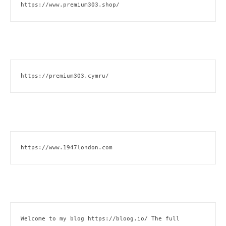
https://www.premium303.shop/
https://premium303.cymru/
https://www.1947london.com
Welcome to my blog 
https://bloog.io/
 The full 