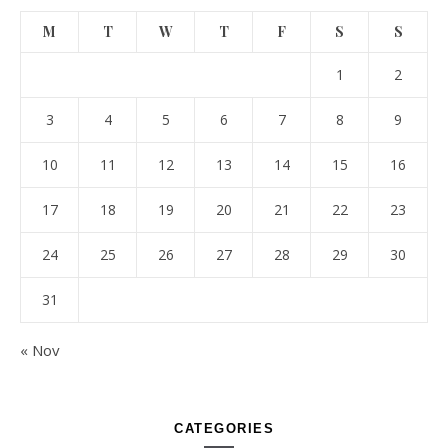
M
T
W
T
F
S
S
1
2
3
4
5
6
7
8
9
10
11
12
13
14
15
16
17
18
19
20
21
22
23
24
25
26
27
28
29
30
31
« Nov
CATEGORIES