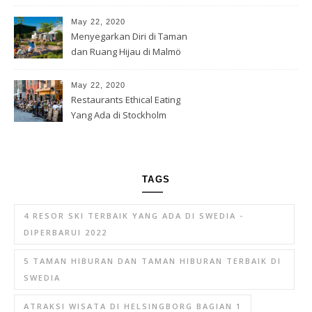
May 22, 2020
Menyegarkan Diri di Taman
dan Ruang Hijau di Malmö
May 22, 2020
Restaurants Ethical Eating
Yang Ada di Stockholm
TAGS
4 RESOR SKI TERBAIK YANG ADA DI SWEDIA -
DIPERBARUI 2022
5 TAMAN HIBURAN DAN TAMAN HIBURAN TERBAIK DI
SWEDIA
ATRAKSI WISATA DI HELSINGBORG BAGIAN 1