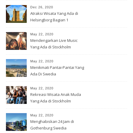
Dec 26, 2020
Atraksi Wisata Yang Ada di
Helsingborg Bagian 1
May 22, 2020
Mendengarkan Live Music
Yang Ada di Stockholm
May 22, 2020
Menikmati Pantai-Pantai Yang
Ada Di Swedia
May 22, 2020
Rekreasi Wisata Anak Muda
Yang Ada di Stockholm
May 22, 2020
Menghabiskan 24 Jam di
Gothenburg Swedia