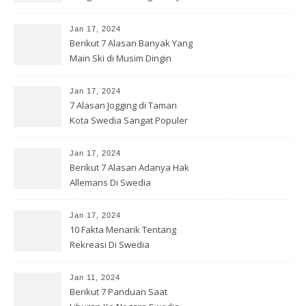
Jan 17, 2024
Berikut 7 Alasan Banyak Yang
Main Ski di Musim Dingin
Jan 17, 2024
7 Alasan Jogging di Taman
Kota Swedia Sangat Populer
Jan 17, 2024
Berikut 7 Alasan Adanya Hak
Allemans Di Swedia
Jan 17, 2024
10 Fakta Menarik Tentang
Rekreasi Di Swedia
Jan 11, 2024
Berikut 7 Panduan Saat