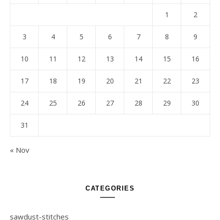
1
2
3
4
5
6
7
8
9
10
11
12
13
14
15
16
17
18
19
20
21
22
23
24
25
26
27
28
29
30
31
« Nov
CATEGORIES
sawdust-stitches