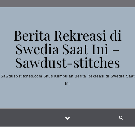
Skip to content
Berita Rekreasi di
Swedia Saat Ini –
Sawdust-stitches
Sawdust-stitches.com Situs Kumpulan Berita Rekreasi di Swedia Saat
Ini