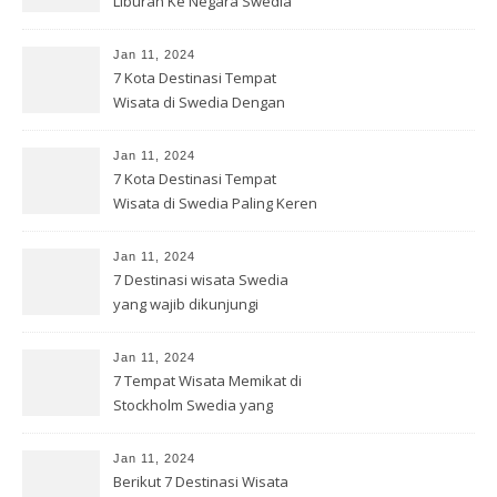
Liburan Ke Negara Swedia
Jan 11, 2024
7 Kota Destinasi Tempat
Wisata di Swedia Dengan
Keindahan Alam
Jan 11, 2024
7 Kota Destinasi Tempat
Wisata di Swedia Paling Keren
Jan 11, 2024
7 Destinasi wisata Swedia
yang wajib dikunjungi
Jan 11, 2024
7 Tempat Wisata Memikat di
Stockholm Swedia yang
Memikat
Jan 11, 2024
Berikut 7 Destinasi Wisata