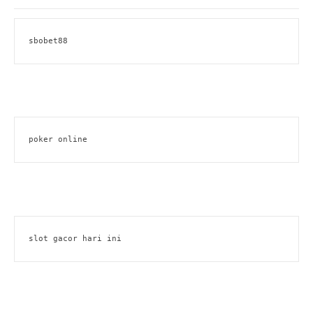
sbobet88
poker online
slot gacor hari ini