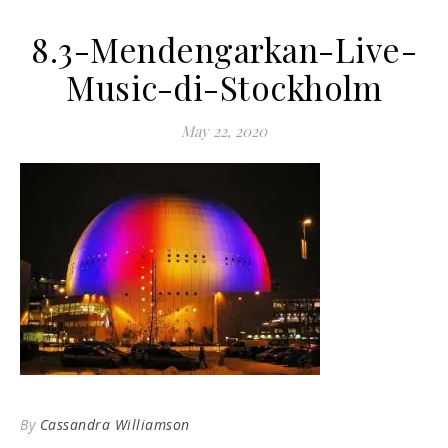
8.3-Mendengarkan-Live-
Music-di-Stockholm
May 22, 2020
By
Cassandra Williamson