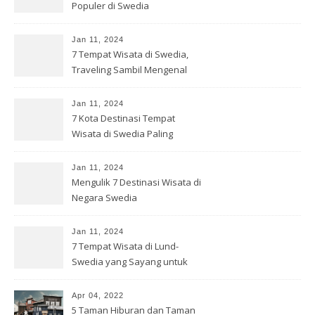
Populer di Swedia
Jan 11, 2024
7 Tempat Wisata di Swedia,
Traveling Sambil Mengenal
Sejarah
Jan 11, 2024
7 Kota Destinasi Tempat
Wisata di Swedia Paling
Recommended
Jan 11, 2024
Mengulik 7 Destinasi Wisata di
Negara Swedia
Jan 11, 2024
7 Tempat Wisata di Lund-
Swedia yang Sayang untuk
Dilewatkan
Apr 04, 2022
5 Taman Hiburan dan Taman