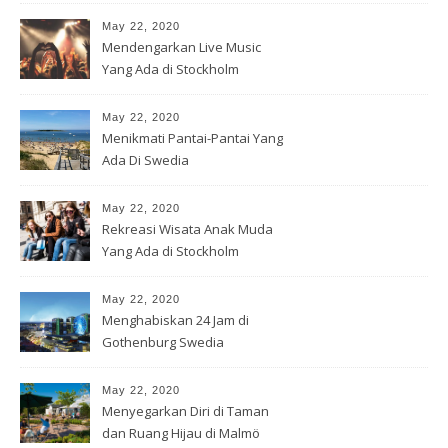
May 22, 2020
Mendengarkan Live Music
Yang Ada di Stockholm
May 22, 2020
Menikmati Pantai-Pantai Yang
Ada Di Swedia
May 22, 2020
Rekreasi Wisata Anak Muda
Yang Ada di Stockholm
May 22, 2020
Menghabiskan 24 Jam di
Gothenburg Swedia
May 22, 2020
Menyegarkan Diri di Taman
dan Ruang Hijau di Malmö