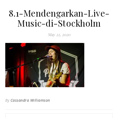
8.1-Mendengarkan-Live-
Music-di-Stockholm
May 22, 2020
By
Cassandra Williamson