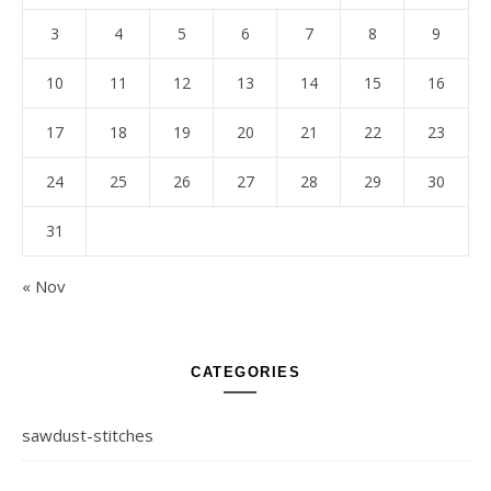
3
4
5
6
7
8
9
10
11
12
13
14
15
16
17
18
19
20
21
22
23
24
25
26
27
28
29
30
31
« Nov
CATEGORIES
sawdust-stitches