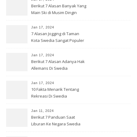
Berikut 7 Alasan Banyak Yang
Main Ski di Musim Dingin
Jan 17, 2024
7 Alasan Jogging di Taman
Kota Swedia Sangat Populer
Jan 17, 2024
Berikut 7 Alasan Adanya Hak
Allemans Di Swedia
Jan 17, 2024
10 Fakta Menarik Tentang
Rekreasi Di Swedia
Jan 11, 2024
Berikut 7 Panduan Saat
Liburan Ke Negara Swedia