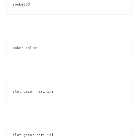
sbobet88
poker online
slot gacor hari ini
slot gacor hari ini