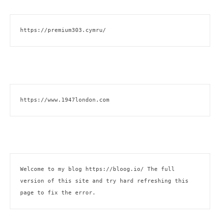
https://premium303.cymru/
https://www.1947london.com
Welcome to my blog 
https://bloog.io/
 The full 
version of this site and try hard refreshing this 
page to fix the error.