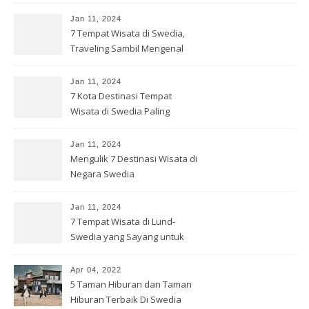
Jan 11, 2024
7 Tempat Wisata di Swedia,
Traveling Sambil Mengenal
Sejarah
Jan 11, 2024
7 Kota Destinasi Tempat
Wisata di Swedia Paling
Recommended
Jan 11, 2024
Mengulik 7 Destinasi Wisata di
Negara Swedia
Jan 11, 2024
7 Tempat Wisata di Lund-
Swedia yang Sayang untuk
Dilewatkan
Apr 04, 2022
5 Taman Hiburan dan Taman
Hiburan Terbaik Di Swedia