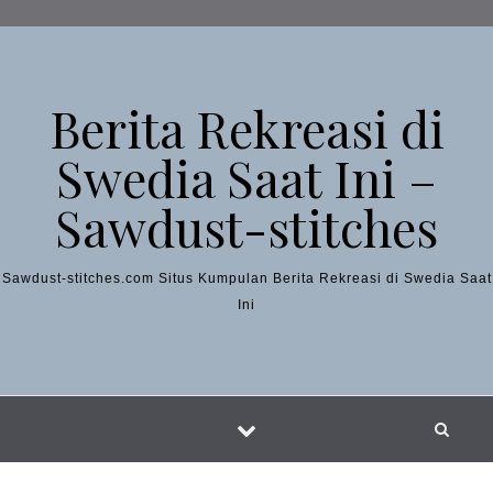
Skip to content
Berita Rekreasi di
Swedia Saat Ini –
Sawdust-stitches
Sawdust-stitches.com Situs Kumpulan Berita Rekreasi di Swedia Saat
Ini