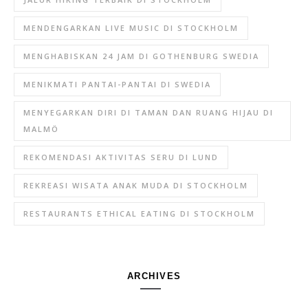
MENDENGARKAN LIVE MUSIC DI STOCKHOLM
MENGHABISKAN 24 JAM DI GOTHENBURG SWEDIA
MENIKMATI PANTAI-PANTAI DI SWEDIA
MENYEGARKAN DIRI DI TAMAN DAN RUANG HIJAU DI
MALMÖ
REKOMENDASI AKTIVITAS SERU DI LUND
REKREASI WISATA ANAK MUDA DI STOCKHOLM
RESTAURANTS ETHICAL EATING DI STOCKHOLM
ARCHIVES