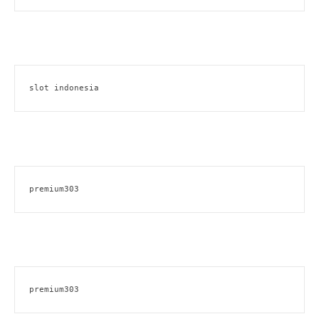
slot indonesia
premium303
premium303