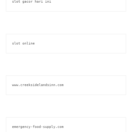
slot gacor hari ini
slot online
www.creeksidelandsinn.com
emergency-food-supply.com