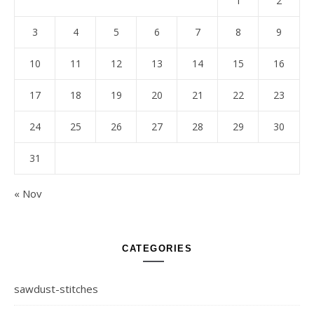
1
2
3
4
5
6
7
8
9
10
11
12
13
14
15
16
17
18
19
20
21
22
23
24
25
26
27
28
29
30
31
« Nov
CATEGORIES
sawdust-stitches