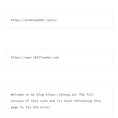
https://premium303.cymru/
https://www.1947london.com
Welcome to my blog 
https://bloog.io/
 The full 
version of this site and try hard refreshing this 
page to fix the error.