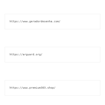
https://www.geradordesenha.com/
https://arguard.org/
https://www.premium303.shop/