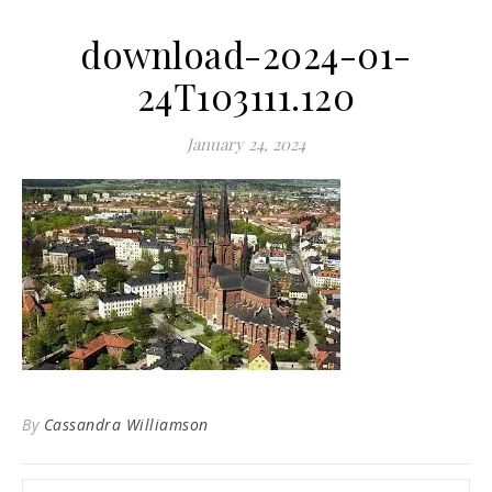
download-2024-01-
24T103111.120
January 24, 2024
By
Cassandra Williamson