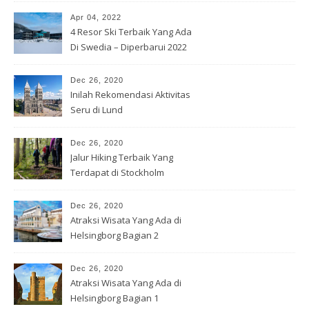
Apr 04, 2022
4 Resor Ski Terbaik Yang Ada
Di Swedia – Diperbarui 2022
Dec 26, 2020
Inilah Rekomendasi Aktivitas
Seru di Lund
Dec 26, 2020
Jalur Hiking Terbaik Yang
Terdapat di Stockholm
Dec 26, 2020
Atraksi Wisata Yang Ada di
Helsingborg Bagian 2
Dec 26, 2020
Atraksi Wisata Yang Ada di
Helsingborg Bagian 1