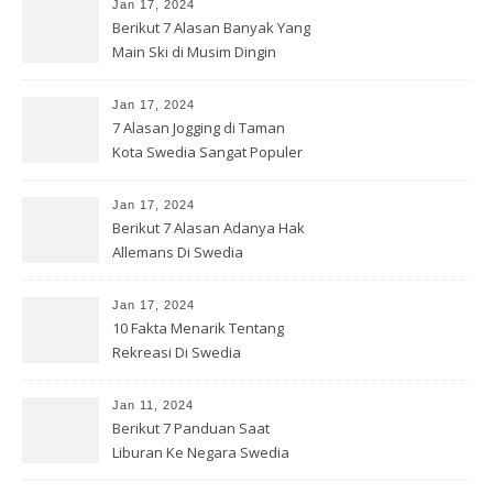
Jan 17, 2024
Berikut 7 Alasan Banyak Yang
Main Ski di Musim Dingin
Jan 17, 2024
7 Alasan Jogging di Taman
Kota Swedia Sangat Populer
Jan 17, 2024
Berikut 7 Alasan Adanya Hak
Allemans Di Swedia
Jan 17, 2024
10 Fakta Menarik Tentang
Rekreasi Di Swedia
Jan 11, 2024
Berikut 7 Panduan Saat
Liburan Ke Negara Swedia