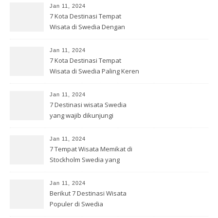
Jan 11, 2024
7 Kota Destinasi Tempat
Wisata di Swedia Dengan
Keindahan Alam
Jan 11, 2024
7 Kota Destinasi Tempat
Wisata di Swedia Paling Keren
Jan 11, 2024
7 Destinasi wisata Swedia
yang wajib dikunjungi
Jan 11, 2024
7 Tempat Wisata Memikat di
Stockholm Swedia yang
Memikat
Jan 11, 2024
Berikut 7 Destinasi Wisata
Populer di Swedia