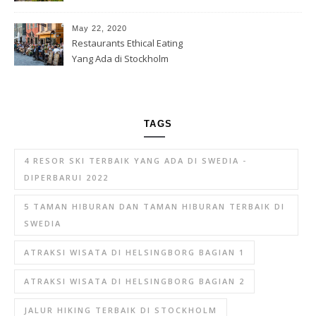
May 22, 2020
Restaurants Ethical Eating
Yang Ada di Stockholm
TAGS
4 RESOR SKI TERBAIK YANG ADA DI SWEDIA -
DIPERBARUI 2022
5 TAMAN HIBURAN DAN TAMAN HIBURAN TERBAIK DI
SWEDIA
ATRAKSI WISATA DI HELSINGBORG BAGIAN 1
ATRAKSI WISATA DI HELSINGBORG BAGIAN 2
JALUR HIKING TERBAIK DI STOCKHOLM