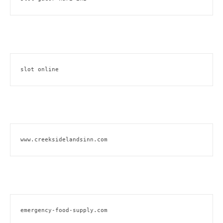
slot online
www.creeksidelandsinn.com
emergency-food-supply.com