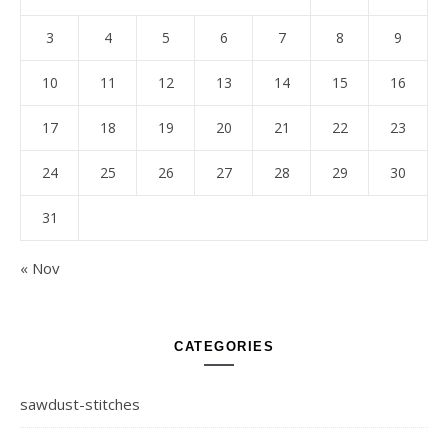
3
4
5
6
7
8
9
10
11
12
13
14
15
16
17
18
19
20
21
22
23
24
25
26
27
28
29
30
31
« Nov
CATEGORIES
sawdust-stitches