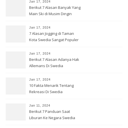
Jan 17, 2024
Berikut 7 Alasan Banyak Yang
Main Ski di Musim Dingin
Jan 17, 2024
7 Alasan Jogging di Taman
Kota Swedia Sangat Populer
Jan 17, 2024
Berikut 7 Alasan Adanya Hak
Allemans Di Swedia
Jan 17, 2024
10 Fakta Menarik Tentang
Rekreasi Di Swedia
Jan 11, 2024
Berikut 7 Panduan Saat
Liburan Ke Negara Swedia