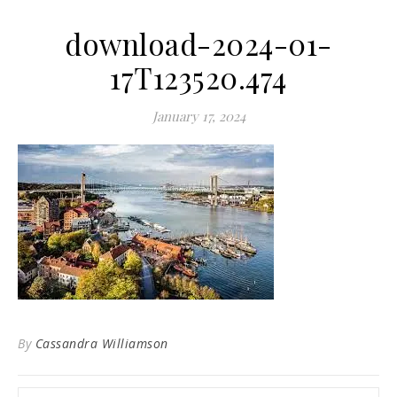
download-2024-01-
17T123520.474
January 17, 2024
By
Cassandra Williamson