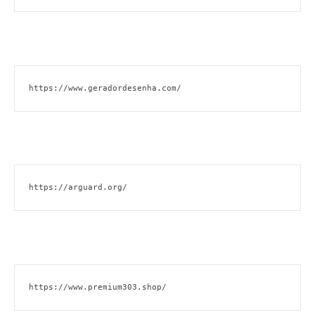
https://www.geradordesenha.com/
https://arguard.org/
https://www.premium303.shop/