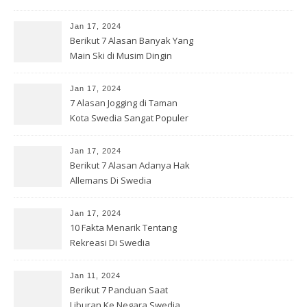
Jan 17, 2024
Berikut 7 Alasan Banyak Yang
Main Ski di Musim Dingin
Jan 17, 2024
7 Alasan Jogging di Taman
Kota Swedia Sangat Populer
Jan 17, 2024
Berikut 7 Alasan Adanya Hak
Allemans Di Swedia
Jan 17, 2024
10 Fakta Menarik Tentang
Rekreasi Di Swedia
Jan 11, 2024
Berikut 7 Panduan Saat
Liburan Ke Negara Swedia