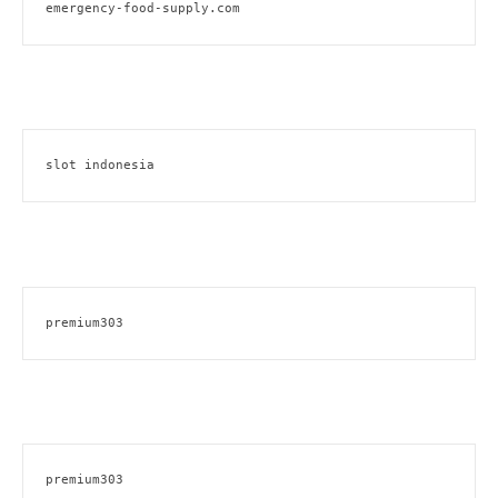
emergency-food-supply.com
slot indonesia
premium303
premium303