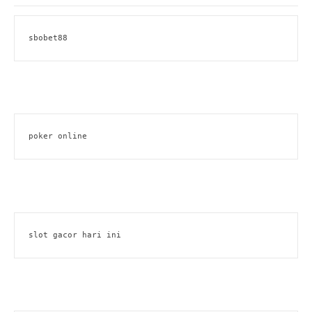
sbobet88
poker online
slot gacor hari ini