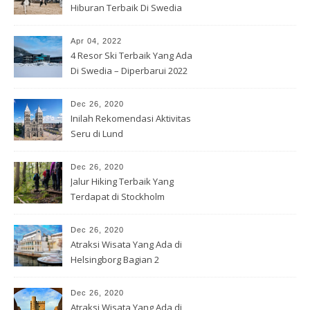
Hiburan Terbaik Di Swedia
Apr 04, 2022
4 Resor Ski Terbaik Yang Ada
Di Swedia – Diperbarui 2022
Dec 26, 2020
Inilah Rekomendasi Aktivitas
Seru di Lund
Dec 26, 2020
Jalur Hiking Terbaik Yang
Terdapat di Stockholm
Dec 26, 2020
Atraksi Wisata Yang Ada di
Helsingborg Bagian 2
Dec 26, 2020
Atraksi Wisata Yang Ada di