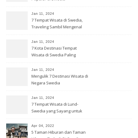
Jan 11, 2024
7 Tempat Wisata di Swedia,
Traveling Sambil Mengenal
Sejarah
Jan 11, 2024
7 Kota Destinasi Tempat
Wisata di Swedia Paling
Recommended
Jan 11, 2024
Mengulik 7 Destinasi Wisata di
Negara Swedia
Jan 11, 2024
7 Tempat Wisata di Lund-
Swedia yang Sayang untuk
Dilewatkan
Apr 04, 2022
5 Taman Hiburan dan Taman