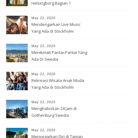
Helsingborg Bagian 1
May 22, 2020
Mendengarkan Live Music
Yang Ada di Stockholm
May 22, 2020
Menikmati Pantai-Pantai Yang
Ada Di Swedia
May 22, 2020
Rekreasi Wisata Anak Muda
Yang Ada di Stockholm
May 22, 2020
Menghabiskan 24 Jam di
Gothenburg Swedia
May 22, 2020
Menyegarkan Diri di Taman