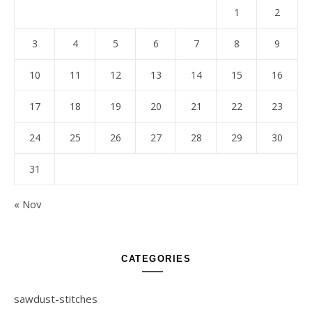
1
2
3
4
5
6
7
8
9
10
11
12
13
14
15
16
17
18
19
20
21
22
23
24
25
26
27
28
29
30
31
« Nov
CATEGORIES
sawdust-stitches