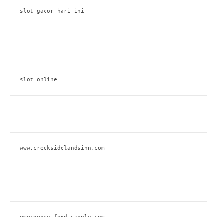
slot gacor hari ini
slot online
www.creeksidelandsinn.com
emergency-food-supply.com