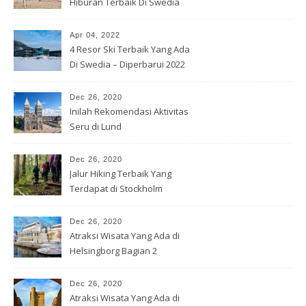
Hiburan Terbaik Di Swedia
Apr 04, 2022
4 Resor Ski Terbaik Yang Ada
Di Swedia – Diperbarui 2022
Dec 26, 2020
Inilah Rekomendasi Aktivitas
Seru di Lund
Dec 26, 2020
Jalur Hiking Terbaik Yang
Terdapat di Stockholm
Dec 26, 2020
Atraksi Wisata Yang Ada di
Helsingborg Bagian 2
Dec 26, 2020
Atraksi Wisata Yang Ada di