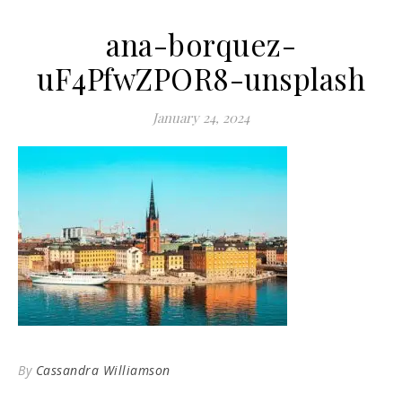
ana-borquez-
uF4PfwZPOR8-unsplash
January 24, 2024
By
Cassandra Williamson