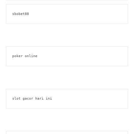
sbobet88
poker online
slot gacor hari ini