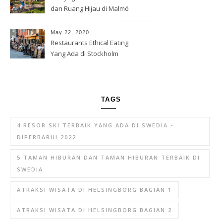
dan Ruang Hijau di Malmö
May 22, 2020
Restaurants Ethical Eating
Yang Ada di Stockholm
TAGS
4 RESOR SKI TERBAIK YANG ADA DI SWEDIA -
DIPERBARUI 2022
5 TAMAN HIBURAN DAN TAMAN HIBURAN TERBAIK DI
SWEDIA
ATRAKSI WISATA DI HELSINGBORG BAGIAN 1
ATRAKSI WISATA DI HELSINGBORG BAGIAN 2