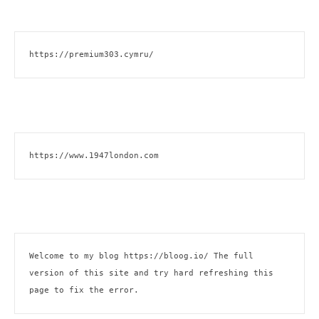
https://premium303.cymru/
https://www.1947london.com
Welcome to my blog 
https://bloog.io/
 The full 
version of this site and try hard refreshing this 
page to fix the error.