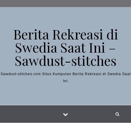
Skip to content
Berita Rekreasi di
Swedia Saat Ini –
Sawdust-stitches
Sawdust-stitches.com Situs Kumpulan Berita Rekreasi di Swedia Saat
Ini