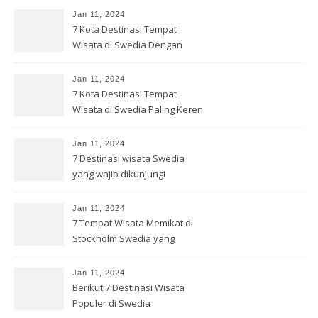
Jan 11, 2024
7 Kota Destinasi Tempat
Wisata di Swedia Dengan
Keindahan Alam
Jan 11, 2024
7 Kota Destinasi Tempat
Wisata di Swedia Paling Keren
Jan 11, 2024
7 Destinasi wisata Swedia
yang wajib dikunjungi
Jan 11, 2024
7 Tempat Wisata Memikat di
Stockholm Swedia yang
Memikat
Jan 11, 2024
Berikut 7 Destinasi Wisata
Populer di Swedia