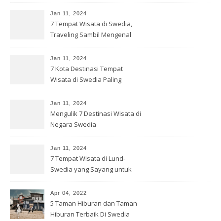
Jan 11, 2024
7 Tempat Wisata di Swedia,
Traveling Sambil Mengenal
Sejarah
Jan 11, 2024
7 Kota Destinasi Tempat
Wisata di Swedia Paling
Recommended
Jan 11, 2024
Mengulik 7 Destinasi Wisata di
Negara Swedia
Jan 11, 2024
7 Tempat Wisata di Lund-
Swedia yang Sayang untuk
Dilewatkan
Apr 04, 2022
5 Taman Hiburan dan Taman
Hiburan Terbaik Di Swedia