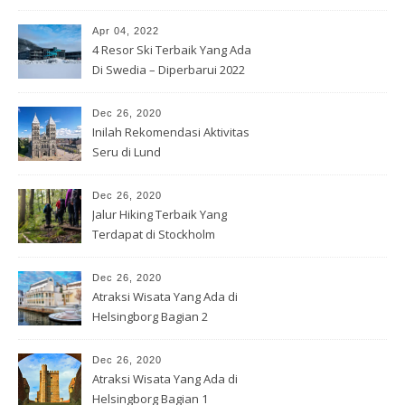
Apr 04, 2022
4 Resor Ski Terbaik Yang Ada
Di Swedia – Diperbarui 2022
Dec 26, 2020
Inilah Rekomendasi Aktivitas
Seru di Lund
Dec 26, 2020
Jalur Hiking Terbaik Yang
Terdapat di Stockholm
Dec 26, 2020
Atraksi Wisata Yang Ada di
Helsingborg Bagian 2
Dec 26, 2020
Atraksi Wisata Yang Ada di
Helsingborg Bagian 1