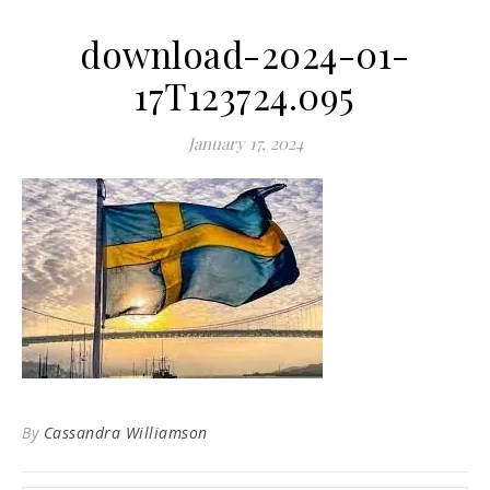
download-2024-01-
17T123724.095
January 17, 2024
By
Cassandra Williamson