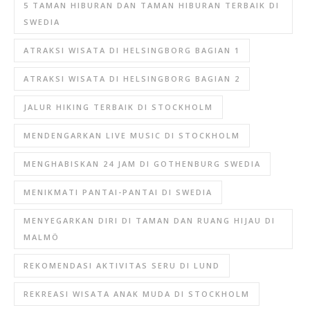
5 TAMAN HIBURAN DAN TAMAN HIBURAN TERBAIK DI
SWEDIA
ATRAKSI WISATA DI HELSINGBORG BAGIAN 1
ATRAKSI WISATA DI HELSINGBORG BAGIAN 2
JALUR HIKING TERBAIK DI STOCKHOLM
MENDENGARKAN LIVE MUSIC DI STOCKHOLM
MENGHABISKAN 24 JAM DI GOTHENBURG SWEDIA
MENIKMATI PANTAI-PANTAI DI SWEDIA
MENYEGARKAN DIRI DI TAMAN DAN RUANG HIJAU DI
MALMÖ
REKOMENDASI AKTIVITAS SERU DI LUND
REKREASI WISATA ANAK MUDA DI STOCKHOLM