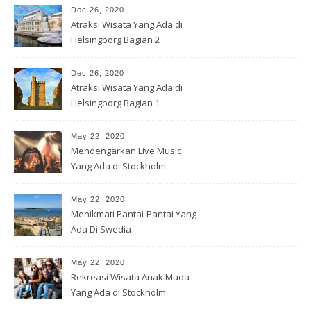
Dec 26, 2020
Atraksi Wisata Yang Ada di
Helsingborg Bagian 2
Dec 26, 2020
Atraksi Wisata Yang Ada di
Helsingborg Bagian 1
May 22, 2020
Mendengarkan Live Music
Yang Ada di Stockholm
May 22, 2020
Menikmati Pantai-Pantai Yang
Ada Di Swedia
May 22, 2020
Rekreasi Wisata Anak Muda
Yang Ada di Stockholm