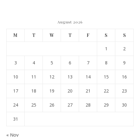
August 2026
M
T
W
T
F
S
S
1
2
3
4
5
6
7
8
9
10
11
12
13
14
15
16
17
18
19
20
21
22
23
24
25
26
27
28
29
30
31
« Nov