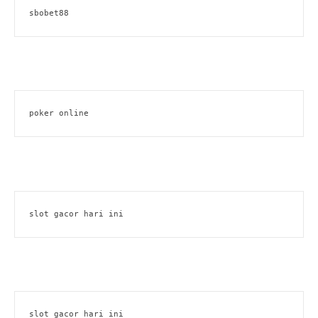
sbobet88
poker online
slot gacor hari ini
slot gacor hari ini