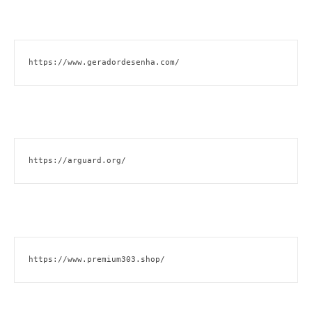
https://www.geradordesenha.com/
https://arguard.org/
https://www.premium303.shop/