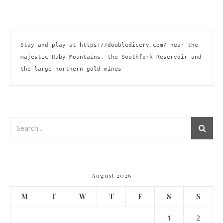
Stay and play at 
https://doubledicerv.com/
 near the 
majestic Ruby Mountains, the Southfork Reservoir and 
the large northern gold mines
August 2026
M
T
W
T
F
S
S
1
2