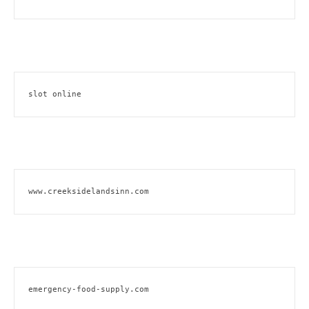
slot online
www.creeksidelandsinn.com
emergency-food-supply.com