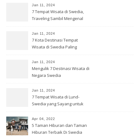
Jan 11, 2024
7 Tempat Wisata di Swedia,
Traveling Sambil Mengenal
Sejarah
Jan 11, 2024
7 Kota Destinasi Tempat
Wisata di Swedia Paling
Recommended
Jan 11, 2024
Mengulik 7 Destinasi Wisata di
Negara Swedia
Jan 11, 2024
7 Tempat Wisata di Lund-
Swedia yang Sayang untuk
Dilewatkan
Apr 04, 2022
5 Taman Hiburan dan Taman
Hiburan Terbaik Di Swedia